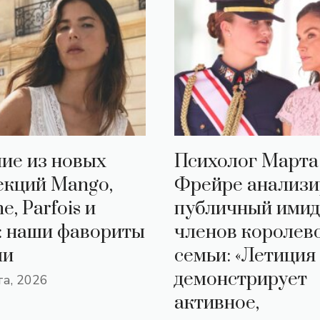
ие из новых
Психолог Марта
екций Mango,
Фрейре анализи
e, Parfois и
публичный ими
a: наши фавориты
членов королев
ли
семьи: «Летиция
демонстрирует
та, 2026
активное,