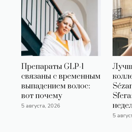
Препараты GLP-1
Лучш
связаны с временным
колл
выпадением волос:
Sézan
вот почему
Sfer
неде
5 августа, 2026
5 авгус