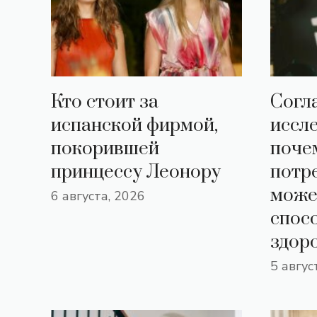
Кто стоит за
Согл
испанской фирмой,
иссл
покорившей
поче
принцессу Леонору
потр
може
6 августа, 2026
спос
здор
5 авгус