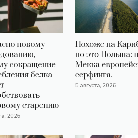
асно новому
Похоже на Кари
едованию,
но это Польша: 
му сокращение
Мекка европейс
ебления белка
серфинга.
т
5 августа, 2026
обствовать
овому старению
та, 2026