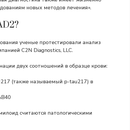
едованиям новых методов лечения».
yAD2?
дования ученые протестировали анализ
панией C2N Diagnostics, LLC.
нации двух соотношений в образце крови:
u217
(также называемый p-tau217) в
 AB40
амилоид считаются патологическими