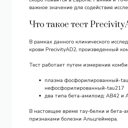
важное значение для содействия иссл
Что такое тест Precivit
В рамках данного клинического иссле
крови PrecivityAD2, произведенный ком
Тест работает путем измерения комби
плазма
фосфорилированный-ta
нефосфорилированный-tau217
два типа
бета-амилоид
: AB42 и
В настоящее время тау-белки и бета-
признаками болезни Альцгеймера.