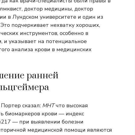
гда как врачи-специалисты были правы в
алмквист, доктор медицины, доктор
и в Лундском университете и один из
«Это подчеркивает нехватку хороших,
еских инструментов, особенно в
, и указывает на потенциальное
того анализа крови в медицинских
шение ранней
льцгеймера
 Портер сказал:
МНТ
что высокая
ть биомаркеров крови — индекс
au217 — при выявлении болезни
 вторичной медицинской помощи являются