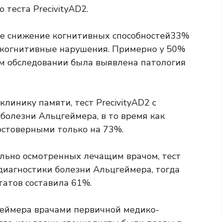
теста PrecivityAD2.
е снижение когнитивных способностей
33%
 когнитивные нарушения.
Примерно у 50%
м обследовании была выявлена ​​патология
линику памяти, тест PrecivityAD2 с
болезни Альцгеймера, в то время как
остоверными только на 73%.
ально осмотренных лечащим врачом, тест
диагностики болезни Альцгеймера, тогда
татов составила 61%.
геймера врачами первичной медико-