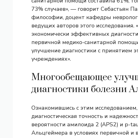
санитарной помощи составила 61%, то
73% случаев», — говорит Себастьян П
философии, доцент кафедры неврологи
ведущих авторов этого исследования. 
экономически эффективных диагностич
первичной медико-санитарной помощи
улучшение диагностики с принятием э
учреждениях».
Многообещающее улуч
диагностики болезни А
Ознакомившись с этим исследованием,
диагностическая точность и надежнос
вероятности амилоида 2 (APS2) и p-t
Альцгеймера в условиях первичной и