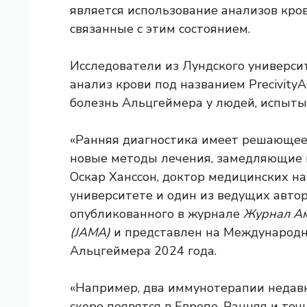
является использование анализов кро
связанные с этим состоянием.
Исследователи из Лундского универси
анализ крови под названием Precivity
болезнь Альцгеймера у людей, испыт
«Ранняя диагностика имеет решающее
новые методы лечения, замедляющие п
Оскар Ханссон, доктор медицинских на
университете и один из ведущих автор
опубликованного в журнале
Журнал Ам
(JAMA)
и представлен на Международн
Альцгеймера 2024 года.
«Например, два
иммунотерапии
недавн
скоро появятся в Европе. Ранняя и то