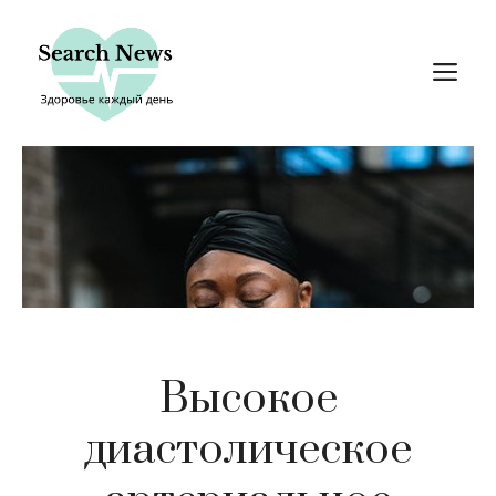
Перейти
к
М
содержимому
Высокое
диастолическое