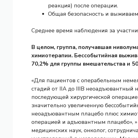
реакция) после операции.
Общая безопасность и выживаем
Среднее время наблюдения за участник
В целом, группа, получавшая ниволум
химиотерапии. Бессобытийная выжива
70,2% для группы вмешательства и 5
«Для пациентов с операбельным неме
стадий от IIA до IIIB неоадъювантный
последующей хирургической операцие
значительно увеличенную бессобытий
неоадъювантным плацебо плюс химиот
операцией и адъювантным плацебо», »
медицинских наук, онколог, сотрудни