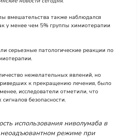
нские новости сегодня
.
ппы вмешательства также наблюдался
как у менее чем 5% группы химиотерапии
ли серьезные патологические реакции по
миотерапии.
личество нежелательных явлений, но
приведших к прекращению лечения, было
менее, исследователи отметили, что
сигналов безопасности.
ость использования ниволумаба в
в неоадъювантном режиме при