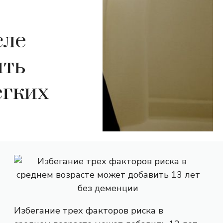
сле
ить
егких
Избегание трех факторов риска в