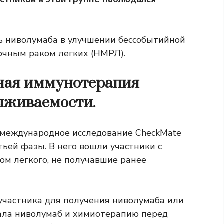
ь ниволумаба в улучшении бессобытийной
очным раком легких (НМРЛ).
ная иммунотерапия
ыживаемости.
 международное исследование CheckMate
тьей фазы. В него вошли участники с
м легкого, не получавшие ранее
участника для получения ниволумаба или
ала ниволумаб и химиотерапию перед