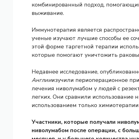
комбинированный подход, помогающий
выживание.
Иммунотерапия является распростране
ученые изучают лучшие способы ее соч
этой форме таргетной терапии испол
которые помогают уничтожить раковые
Недавнее исследование, опубликованн
Англии
изучили периоперационное пр
лечения ниволумабом у людей с резе
легких. Они сравнили использование н
использованием только химиотерапии
Участники, которые получали ниволу
ниволумабом после операции, с боль
месяцев, и у большего количества уч