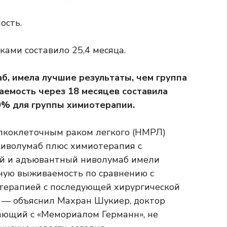
ость.
ами составило 25,4 месяца.
аб, имела лучшие результаты, чем группа
емость через 18 месяцев составила
0% для группы химиотерапии.
лкоклеточным раком легкого (НМРЛ)
 ниволумаб плюс химиотерапия с
й и адъювантный ниволумаб имели
ную выживаемость по сравнению с
ерапией с последующей хирургической
 — объяснил Махран Шукиер, доктор
чающий с «Мемориалом Германн», не