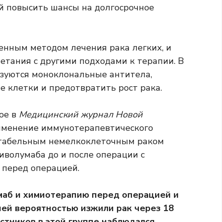
 повысить шансы на долгосрочное
нным методом лечения рака легких, и
етания с другими подходами к терапии. В
ьзуются моноклональные антитела,
 клетки и предотвратить рост рака.
ое в
Медицинский журнал Новой
именение иммунотерапевтического
ктабельным немелкоклеточным раком
иволумаба до и после операции с
 перед операцией.
маб и химиотерапию перед операцией и
шей вероятностью изжили рак через 18
астников в этой группе наблюдался