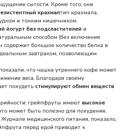
ощущение сытости. Кроме того, они
резистентный крахмал
тип крахмала,
удком и тонким кишечником.
ий йогурт без подсластителей
и
туральным способом (без включения
он содержит большое количество белка в
 идеальным завтраком, позволяющим
оказали, что чашка утреннего кофе может
ижения веса. Благодаря своему
ает похудеть
стимулируют обмен веществ
рийности, грейпфруты имеют
высокое
 что может быть полезно для похудения.
 Журнале медицинского питания, показало,
йпфрута перед едой приводит к