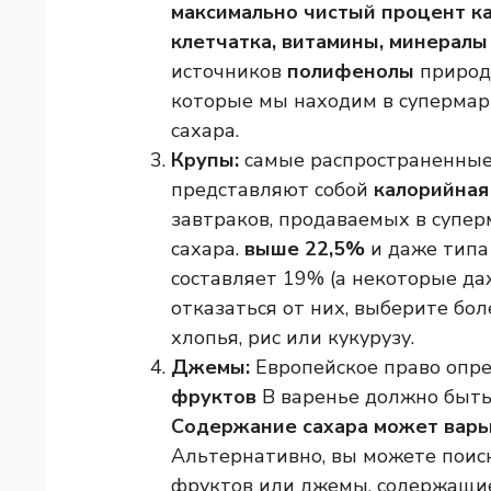
максимально чистый процент к
клетчатка, витамины, минералы
источников
полифенолы
природы
которые мы находим в супермар
сахара.
Крупы:
самые распространенные 
представляют собой
калорийная
завтраков, продаваемых в супер
сахара.
выше 22,5%
и даже типа
составляет 19% (а некоторые да
отказаться от них, выберите бо
хлопья, рис или кукурузу.
Джемы:
Европейское право опре
фруктов
В варенье должно быть 
Содержание сахара может варь
Альтернативно, вы можете пои
фруктов или джемы, содержащие