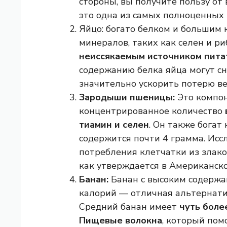
стороны, вы получите пользу от
это одна из самых полноценных 
Яйцо: богато белком и большим
минералов, таких как селен и р
неиссякаемым источником пита
содержанию белка яйца могут сни
значительно ускорить потерю ве
Зародыши пшеницы:
Это компо
концентрированное количество
тиамин и селен
. Он также богат
содержится почти 4 грамма. Исс
потребления клетчатки из злако
как утверждается в Американск
Банан:
Банан с высоким содержа
калорий — отличная альтернати
Средний банан имеет
чуть боле
Пищевые волокна
, который пом