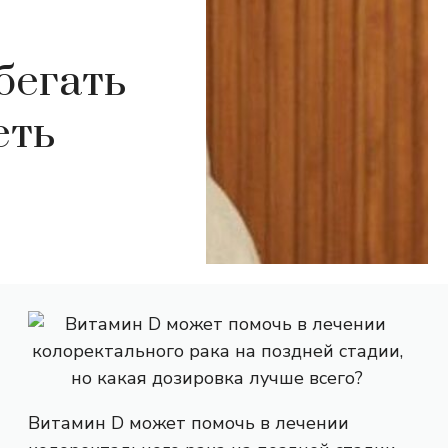
бегать
еть
Витамин D может помочь в лечении