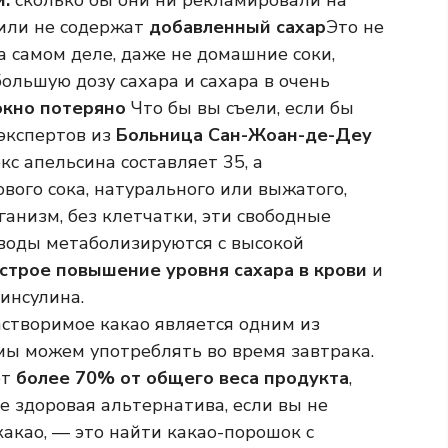
:
сколько бы они ни рекламировали на
 или не содержат
добавленный сахар
Это не
а самом деле, даже не домашние соки,
ольшую дозу сахара и сахара в очень
окно потеряно
Что бы вы съели, если бы
экспертов из
Больница Сан-Жоан-де-Деу
с апельсина составляет 35, а
вого сока, натурального или выжатого,
ганизм, без клетчатки, эти свободные
еводы метаболизируются с высокой
строе повышение уровня сахара в крови
и
инсулина.
створимое какао является одним из
мы можем употреблять во время завтрака.
ет
более 70% от общего веса продукта
,
ее здоровая альтернатива, если вы не
какао, — это найти какао-порошок с