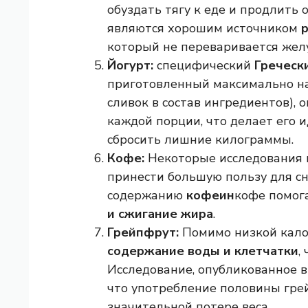
обуздать тягу к еде и продлить 
являются хорошим источником
который не переваривается жел
Йогурт:
специфический
Греческ
приготовленный максимально на
сливок в состав ингредиентов), 
каждой порции, что делает его
сбросить лишние килограммы.
Кофе:
Некоторые исследования п
принести большую пользу для сн
содержанию
кофеин
кофе помог
и сжигание жира
.
Грейпфрут:
Помимо низкой кало
содержание воды и клетчатки
,
Исследование, опубликованное в
что употребление половины гре
значительной потере веса.