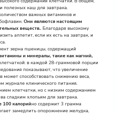
 высокого содержания клетчатки. В общем,
и полезных каш для завтрака.
 количеством важных витаминов и
ибофлавин.
Они являются настоящим
тельных веществ.
. Благодаря высокому
зить аппетит, если их есть на завтрак, и
са.
нент зерна пшеницы, содержащий
витамины и минералы, такие как магний,
 клетчаткой: в каждой 28-граммовой порции
ледования показывают, что увеличение
в может способствовать снижению веса,
ом журнале клинического питания.
нием клетчатки, но с низким содержанием
ва сладким хлопьям для завтрака.
е 100 калорий
но содержит 3 грамма
огает замедлить опорожнение желудка,