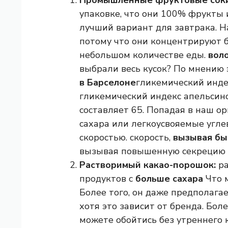
Промышленные фруктовые соки
упаковке, что они 100% фрукты
лучший вариант для завтрака. Н
потому что они концентрируют б
небольшом количестве еды.
вол
выбрали весь кусок? По мнению 
в Барселоне
гликемический индек
гликемический индекс апельсино
составляет 65. Попадая в наш ор
сахара или легкоусвояемые угл
скоростью. скорость,
вызывая бы
вызывая повышенную секрецию 
Растворимый какао-порошок:
ра
продуктов с
больше сахара
Что 
Более того, он даже предполага
хотя это зависит от бренда. Бол
можете обойтись без утреннего 