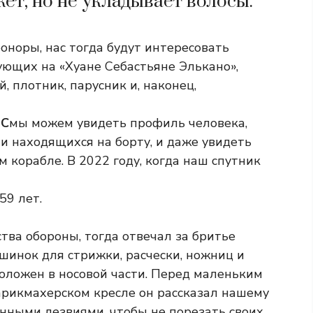
ёт, но не укладывает волосы.
оноры, нас тогда будут интересовать
ующих на «Хуане Себастьяне Элькано»,
, плотник, парусник и, наконец,
BC
мы можем увидеть профиль человека,
и находящихся на борту, и даже увидеть
корабле. В 2022 году, когда наш спутник
59 лет.
тва обороны, тогда отвечал за бритье
шинок для стрижки, расчески, ножниц и
оложен в носовой части. Перед маленьким
арикмахерском кресле он рассказал нашему
енными лезвиями, чтобы не порезать своих