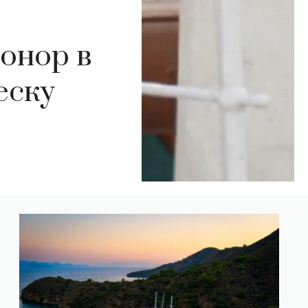
онор в
еску