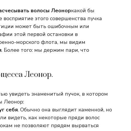
расчесывать волосы Леонор
какой бы
е восприятие этого совершенства пучка
тиции может быть ошибочным или
фии этой первой остановки в
оенно-морского флота, мы видим
я
. Более того: мы держим пари, что
нцесса Леонор.
ью увидеть знаменитый пучок, в котором
ы Леонор:
уг себя
. Обычно она выглядит каменной, но
ли видеть, как некоторые пряди волос
 бокам не позволяют прядям вырваться