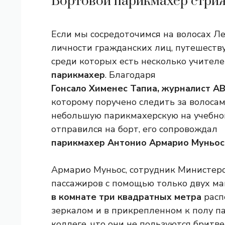
Бортовой парикмахер стриж
Если мы сосредоточимся на волосах Ле
личности гражданских лиц, путешеств
среди которых есть несколько учителей
парикмахер
. Благодаря
Гонсало Хименес Тапиа, журналист A
которому поручено следить за волосам
небольшую парикмахерскую на учебном 
отправился на борт, его сопровождал
парикмахер Антонио Армарио Муньос
Армарио Муньос, сотрудник Министерс
пассажиров с помощью только двух ма
в комнате три квадратных метра
расп
зеркалом и в прикрепленном к полу п
коллеге, что они не пользуются бритв