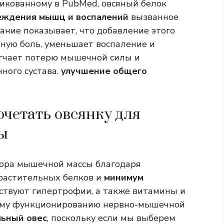
ликованному в PubMed, овсяный белок
еждения мышц и воспалений
вызванное
ние показывает, что добавление этого
ную боль, уменьшает воспаление и
ягчает потерю мышечной силы и
ного сустава.
улучшение общего
четать овсянку для
ы
бора мышечной массы благодаря
 растительных белков и
минимум
ствуют гипертрофии, а также витамины и
ому функционированию нервно-мышечной
льный овес
, поскольку если мы выберем