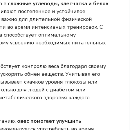
ю в
сложные углеводы, клетчатка и белок
чивают постепенное и устойчивое
о важно для длительной физической
ти во время интенсивных тренировок. С
са способствует оптимальному
ому усвоению необходимых питательных
обствует контролю веса благодаря своему
скорять обмен веществ. Учитывая его
вызывает скачков уровня глюкозы или
 только для людей с диабетом или
 метаболического здоровья каждого
танию,
овес помогает улучшить
 рекомендуется употреблять во время