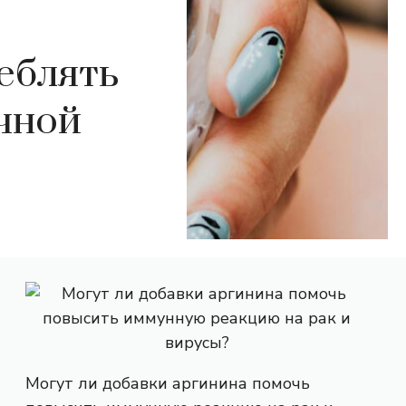
еблять
чной
Могут ли добавки аргинина помочь