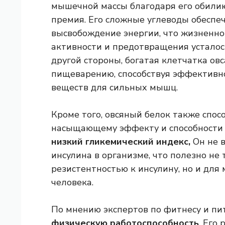
мышечной массы благодаря его обили
премия. Его сложные углеводы обеспе
высвобождение энергии, что жизненн
активности и предотвращения усталос
другой стороны, богатая клетчатка ов
пищеварению, способствуя эффективн
веществ для сильных мышц.
Кроме того, овсяный белок также спос
насыщающему эффекту и способности у
низкий гликемический индекс,
Он не 
инсулина в организме, что полезно не
резистентностью к инсулину, но и для
человека.
По мнению экспертов по фитнесу и пи
физическую работоспособность
. Его