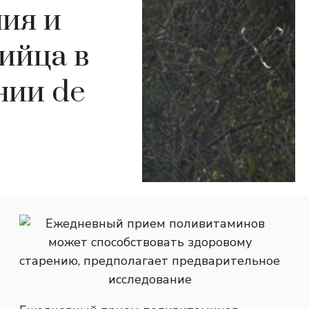
ия и
ийца в
нии de