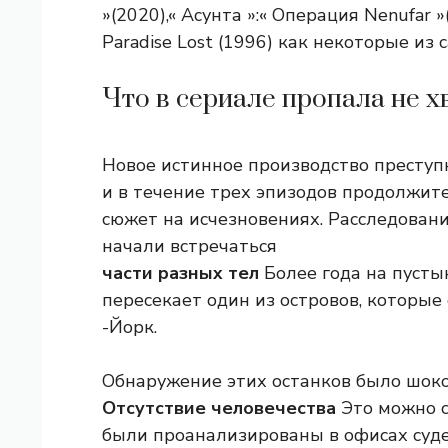
»(2020),« Асунта »:« Операция Nenufa
Paradise Lost (1996) как некоторые из
Что в сериале пропала не х
Новое истинное производство преступно
и в течение трех эпизодов продолжит
сюжет на исчезновениях. Расследование
начали встречаться
части разных тел
Более года на пустын
пересекает один из островов, которые
-Йорк.
Обнаружение этих останков было шоко
Отсутствие человечества
Это можно с
были проанализированы в офисах суде