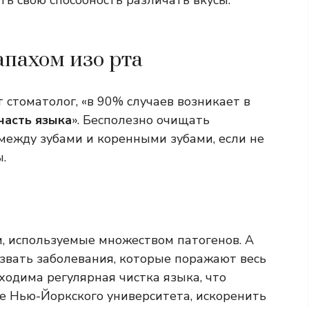
ть свою способность различать вкусы.
апахом изо рта
 стоматолог, «в 90% случаев возникает в
часть языка
». Бесполезно очищать
между зубами и коренными зубами, если не
.
м, используемые множеством патогенов. А
ызвать заболевания, которые поражают весь
бходима регулярная чистка языка, что
ие Нью-Йоркского университета, искоренить