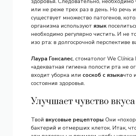
здоровья. Следовательно, необходимо
или не реже трех раз в день. Но речь и
существует множество патогенов, кото
организма используют
язык
поселиться
необходимо регулярно чистить. И не т
изо рта: в долгосрочной перспективе 
Лаура Гонсалес
, стоматолог We Clínica
«адекватная гигиена полости рта не о
входит уборка или
соскоб с языка
что 
состояния здоровья.
Улучшает чувство вкуса
Твой
вкусовые рецепторы
Они «похор
бактерий и отмерших клеток. Итак, что