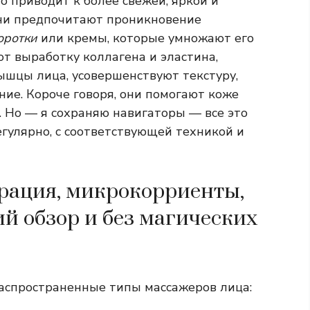
о приводит к более свежей, яркой и
они предпочитают проникновение
оротки
или кремы, которые умножают его
т выработку коллагена и эластина,
ышцы лица, усовершенствуют текстуру,
ие. Короче говоря, они помогают коже
я. Но — я сохраняю навигаторы — все это
егулярно, с соответствующей техникой и
брация, микрокорриенты,
й обзор и без магических
аспространенные типы массажеров лица: