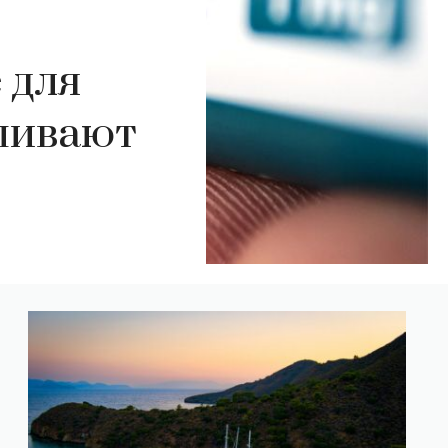
 для
ешивают