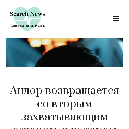
Перейти
к
М
содержимому
Андор возвращается
со вторым
захватывающим