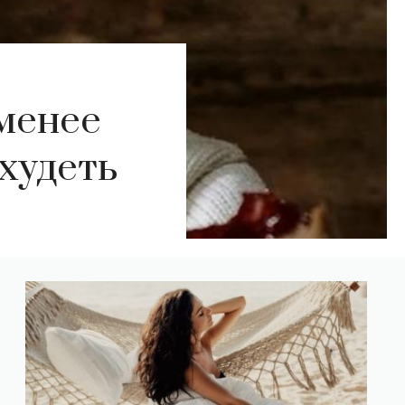
менее
охудеть