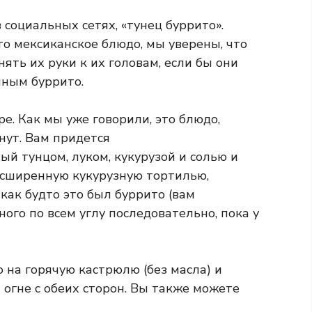
 социальных сетях, «тунец буррито».
то мексиканское блюдо, мы уверены, что
ять их руки к их головам, если бы они
нным буррито.
е. Как мы уже говорили, это блюдо,
нут. Вам придется
й тунцом, луком, кукурузой и солью и
асширенную кукурузную тортилью,
как будто это был буррито (вам
ого по всем углу последовательно, пока у
 на горячую кастрюлю (без масла) и
огне с обеих сторон. Вы также можете