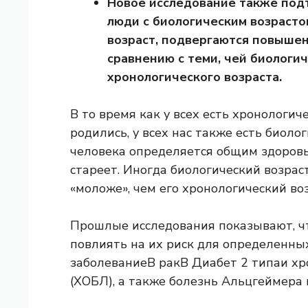
Новое исследование также подт
люди с биологическим возраст
возраст, подвергаются повыше
сравнению с теми, чей биологи
хронологического возраста.
В то время как у всех есть хронологич
родились, у всех нас также есть биоло
человека определяется общим здоровь
стареет. Иногда биологический возрас
«моложе», чем его хронологический воз
Прошлые исследования показывают, чт
повлиять на их риск для определенны
заболевание
В
рак
В
Диабет 2 типа
и хр
(ХОБЛ), а также болезнь Альцгеймера 