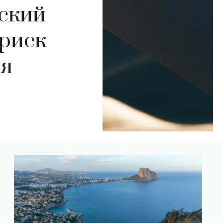
ский
 риск
ия