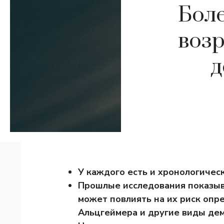
Бол
возр
д
У каждого есть и хронологическ
Прошлые исследования показыв
может повлиять на их риск опр
Альцгеймера и другие виды де