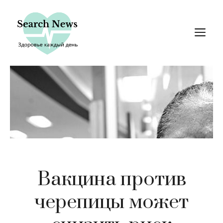
Перейти
к
М
содержимому
Вакцина против
черепицы может