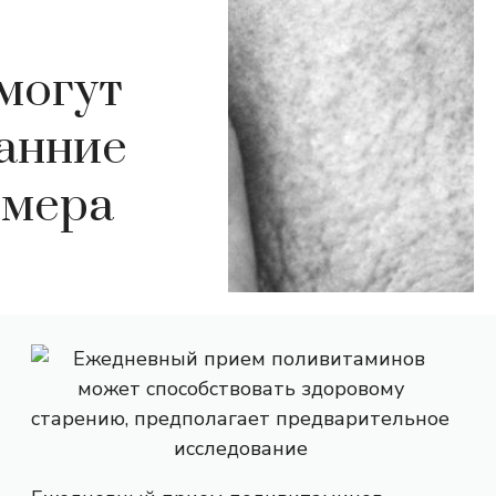
могут
ранние
ймера