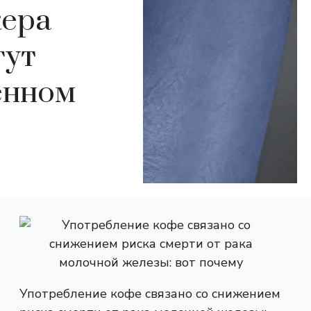
кера
гут
енном
Употребление кофе связано со снижением