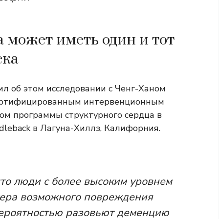
а может иметь один и тот
ска
л об этом исследовании с Ченг-Ханом
 сертифицированным интервенционным
ом программы структурного сердца в
dleback в Лагуна-Хиллз, Калифорния.
что люди с более высоким уровнем
кера возможного повреждения
вероятностью разовьют деменцию