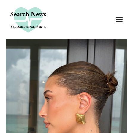
Перейти
к
М
содержимому