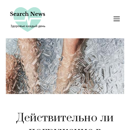
Перейти
к
М
содержимому
Действительно ли