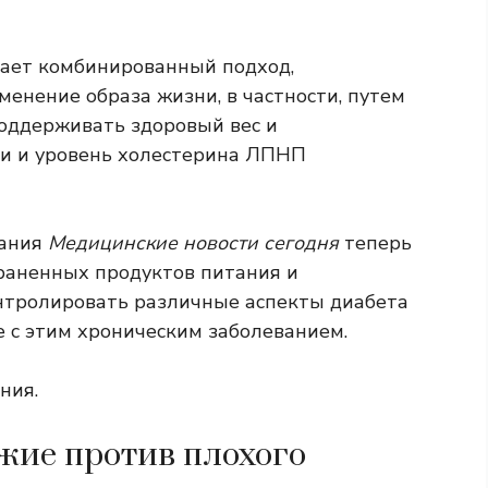
чает комбинированный подход,
енение образа жизни, в частности, путем
оддерживать здоровый вес и
ви и уровень холестерина ЛПНП
вания
Медицинские новости сегодня
теперь
траненных продуктов питания и
нтролировать различные аспекты диабета
е с этим хроническим заболеванием.
ния.
жие против плохого