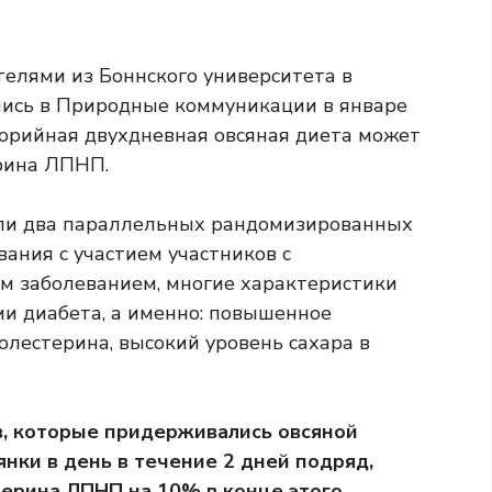
телями из Боннского университета в
лись в
Природные коммуникации
в январе
лорийная двухдневная овсяная диета может
ерина ЛПНП.
ели два параллельных рандомизированных
ания с участием участников с
 заболеванием, многие характеристики
ми диабета, а именно: повышенное
олестерина, высокий уровень сахара в
в, которые придерживались овсяной
янки в день в течение 2 дней подряд,
ерина ЛПНП на 10% в конце этого