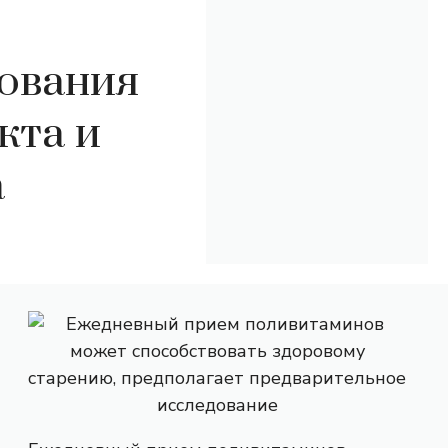
дования
кта и
а