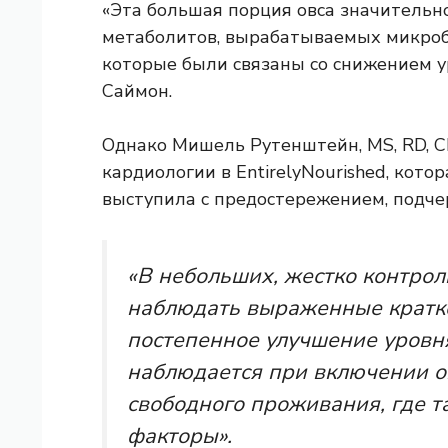
«Эта большая порция овса значительн
метаболитов, вырабатываемых микроб
которые были связаны со снижением 
Саймон.
Однако Мишель Рутенштейн, MS, RD, C
кардиологии в EntirelyNourished, кото
выступила с предостережением, подчер
«В небольших, жестко контрол
наблюдать выраженные кратко
постепенное улучшение уровн
наблюдается при включении о
свободного проживания, где т
факторы».