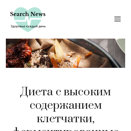
Перейти
к
М
содержимому
Диета с высоким
содержанием
клетчатки,