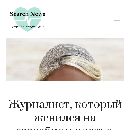
Перейти
к
М
содержимому
Журналист, который
женился на