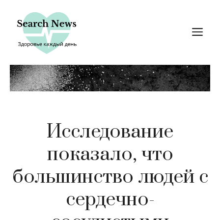
Перейти
к
М
содержимому
Исследование
показало, что
большинство людей с
сердечно-