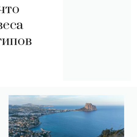
что
веса
типов