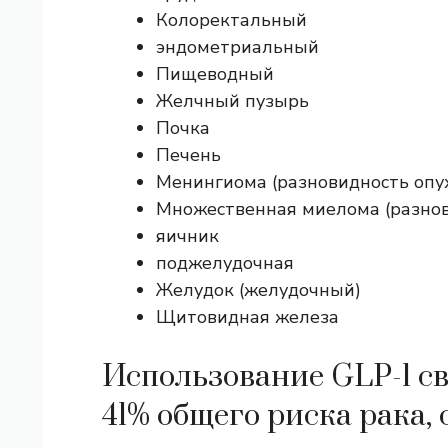
Колоректальный
эндометриальный
Пищеводный
Желчный пузырь
Почка
Печень
Менингиома (разновидность опух
Множественная миелома (разнов
яичник
поджелудочная
Желудок (желудочный)
Щитовидная железа
Использование GLP-1 с
41% общего риска рака,