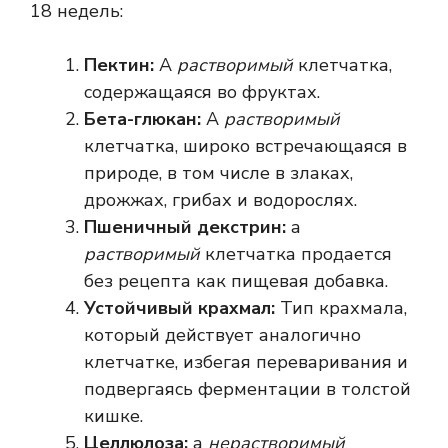
18 недель:
Пектин:
А
растворимый
клетчатка,
содержащаяся во фруктах.
Бета-глюкан:
А
растворимый
клетчатка, широко встречающаяся в
природе, в том числе в злаках,
дрожжах, грибах и водорослях.
Пшеничный декстрин:
а
растворимый
клетчатка продается
без рецепта как пищевая добавка.
Устойчивый крахмал:
Тип крахмала,
который действует аналогично
клетчатке, избегая переваривания и
подвергаясь ферментации в толстой
кишке.
Целлюлоза:
а
нерастворимый