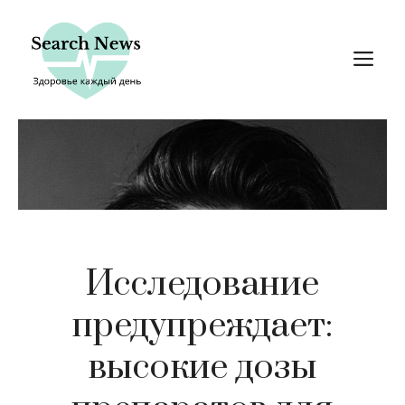
Перейти
к
М
содержимому
Исследование
предупреждает:
высокие дозы