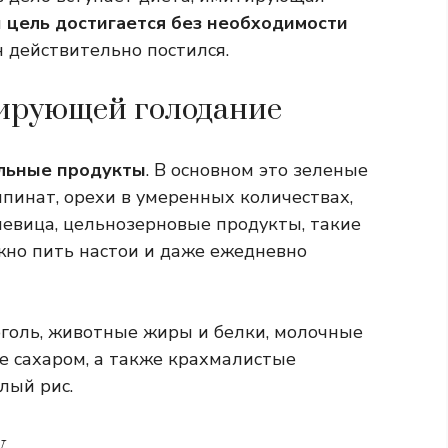
й
цель достигается без необходимости
он действительно постился.
тирующей голодание
льные продукты
. В основном это зеленые
шпинат, орехи в умеренных количествах,
чевица, цельнозерновые продукты, такие
жно пить настои и даже ежедневно
голь, животные жиры и белки, молочные
е сахаром, а также крахмалистые
лый рис.
у