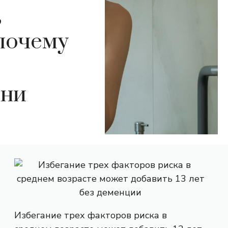
,
почему
зни
Избегание трех факторов риска в