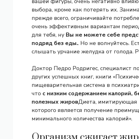
вашей фигуры, очень негативно влияют
выбора, кроме как потерять их. Зани
прежде всего, ограничивайте потребл
очень эффективным вариантам периоди
для тебя, ну
Вы не можете себе предс
подряд без еды.
. Но не волнуйтесь. Е
слышать урчание желудка от голода. Р
Доктор Педро Родригес, специалист по
других успешных книг, книги «Психиче
пищеварительная система в психиатрии
что
с низким содержанием калорий, б
полезных жиров
Диета, имитирующая г
которого является получение преимущ
минимального количества калорий».
Организм сжигает жир