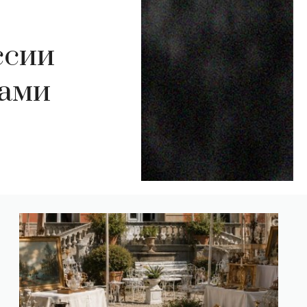
ссии
дами