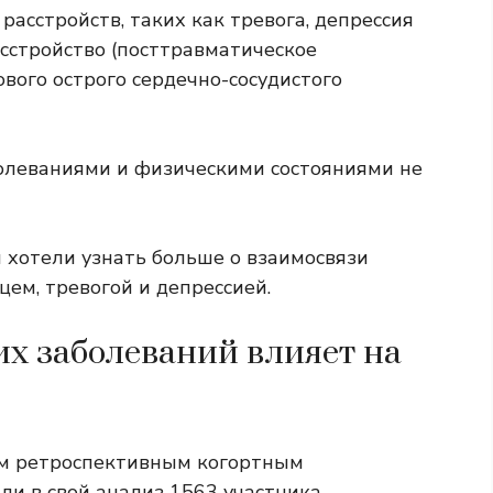
расстройств, таких как тревога, депрессия
сстройство (посттравматическое
сового острого сердечно-сосудистого
олеваниями и физическими состояниями не
 хотели узнать больше о взаимосвязи
ем, тревогой и депрессией.
их заболеваний влияет на
ым ретроспективным когортным
и в свой анализ 1563 участника,