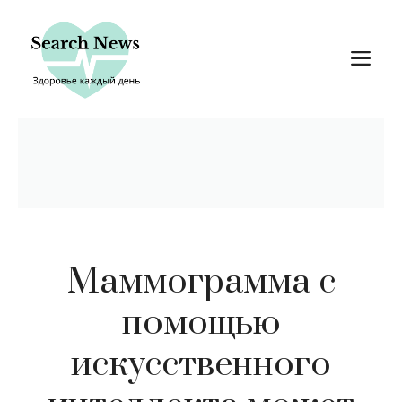
Перейти
к
М
содержимому
Маммограмма с
помощью
искусственного