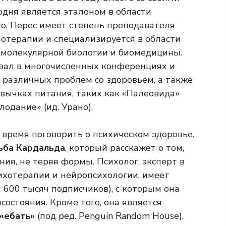
одня является эталоном в области
го, Перес имеет степень преподавателя
иотерапии и специализируется в области
 молекулярной биологии и биомедицины.
вал в многочисленных конференциях и
 различных проблем со здоровьем, а также
ивычках питания, таких как «Палеовида»
лодание» (ид. Урано).
 время поговорить о психическом здоровье.
ьба Кардальда
, который расскажет о том,
ния, не теряя формы. Психолог, эксперт в
ихотерапии и нейропсихологии, имеет
и 600 тысяч подписчиков), с которым она
остояния. Кроме того, она является
 «ебать»
(под ред. Penguin Random House),