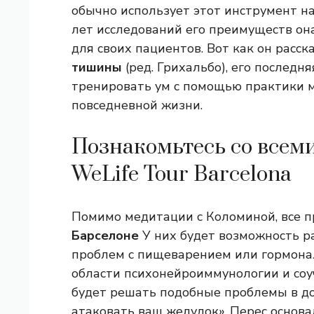
обычно использует этот инструмент на
лет исследований его преимуществ он
для своих пациентов. Вот как он расск
тишины
(ред. Грихальбо), его последн
тренировать ум с помощью практики 
повседневной жизни.
Познакомьтесь со всем
WeLife Tour Barcelona
Помимо медитации с Коломиной, все 
Барселоне
У них будет возможность р
проблем с пищеварением или гормон
области психонейроиммунологии и со
будет решать подобные проблемы в до
атаковать ваш желудок». Перес основа