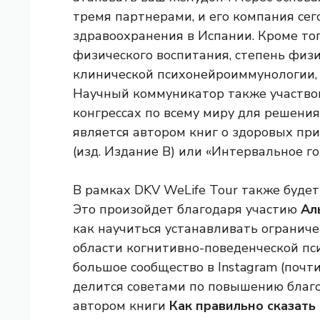
тремя партнерами, и его компания сег
здравоохранения в Испании. Кроме то
физического воспитания, степень физ
клинической психонейроиммунологии,
Научный коммуникатор также участво
конгрессах по всему миру для решения
является автором книг о здоровых пр
(изд. Издание B) или «Интервальное го
В рамках DKV WeLife Tour также будет
Это произойдет благодаря участию
Ал
как научиться устанавливать ограниче
области когнитивно-поведенческой пс
большое сообщество в Instagram (почт
делится советами по повышению благос
автором книги
Как правильно сказать