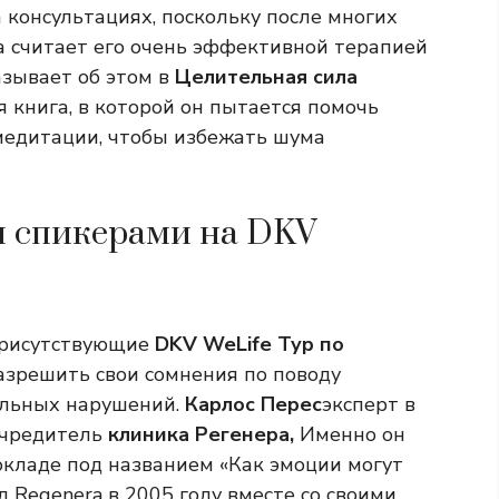
 консультациях, поскольку после многих
а считает его очень эффективной терапией
азывает об этом в
Целительная сила
яя книга, в которой он пытается помочь
медитации, чтобы избежать шума
и спикерами на DKV
присутствующие
DKV WeLife Тур по
азрешить свои сомнения по поводу
альных нарушений.
Карлос Перес
эксперт в
учредитель
клиника Регенера,
Именно он
кладе под названием «Как эмоции могут
л Regenera в 2005 году вместе со своими