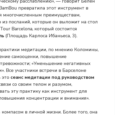
ическому расслаблению», — говорит Белен
 BamBou превратила этот инструмент в
я многочисленным преимуществам,
о из посланий, которые он выложит на стол
our Barcelona, ​​который состоится
ль
(Площадь Карлоса Ибаньеса, 3).
рактики медитации, по мнению Коломины,
шение самооценки, повышение
 тревожности; «Уменьшение негативных
». Все участники встречи в Барселоне
ь это
сеанс медитации под руководством
связи со своим телом и разумом,
вать эту практику как инструмент для
 повышения концентрации и внимания».
компасом в личной жизни. Более того, она