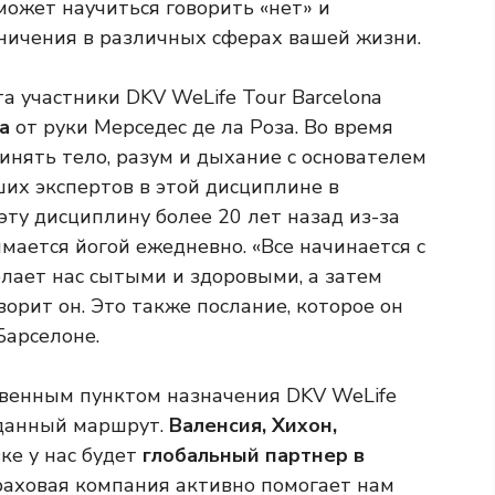
может научиться говорить «нет» и
аничения в различных сферах вашей жизни.
а участники DKV WeLife Tour Barcelona
а
от руки Мерседес де ла Роза. Во время
динять тело, разум и дыхание с основателем
ших экспертов в этой дисциплине в
эту дисциплину более 20 лет назад из-за
мается йогой ежедневно. «Все начинается с
елает нас сытыми и здоровыми, а затем
ворит он. Это также послание, которое он
Барселоне.
твенным пунктом назначения DKV WeLife
жданный маршрут.
Валенсия, Хихон,
ке у нас будет
глобальный партнер в
аховая компания активно помогает нам