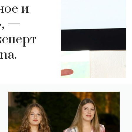
ное и
», —
ксперт
na.