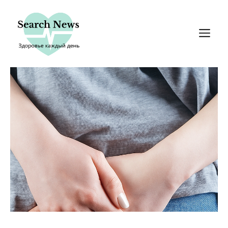
Перейти
к
М
содержимому