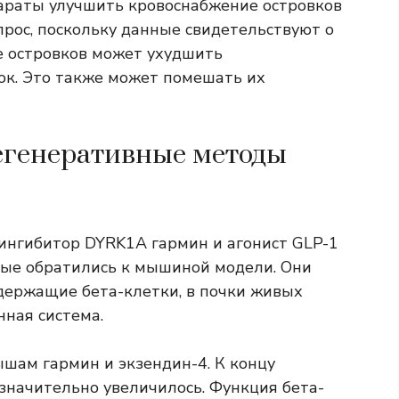
параты улучшить кровоснабжение островков
прос, поскольку данные свидетельствуют о
е островков может ухудшить
ок. Это также может помешать их
егенеративные методы
ингибитор DYRK1A гармин и агонист GLP-1
еные обратились к мышиной модели. Они
одержащие бета-клетки, в почки живых
нная система.
ышам гармин и экзендин-4. К концу
значительно увеличилось. Функция бета-