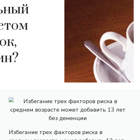
ьный
бетом
ок,
ин?
Избегание трех факторов риска в