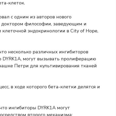
ета-клеток.
вал с одним из авторов нового
, доктором философии, заведующим и
клеточной эндокринологии в City of Hope,
что несколько различных ингибиторов
го DYRK1A, могут вызывать пролиферацию
 чашке Петри для культивирования тканей
сс, в ходе которого бета-клетки делятся и
 что ингибиторы DYRK1A могут
посредством второго механизма: