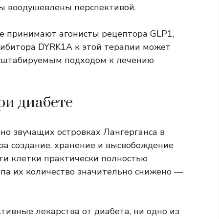
ры воодушевлены перспективой.
же принимают агонисты рецептора GLP1,
гибитора DYRK1A к этой терапии может
асштабируемым подходом к лечению
ри диабете
но звучащих островках Лангерганса в
за создание, хранение и высвобождение
эти клетки практически полностью
типа их количество значительно снижено —
тивные лекарства от диабета, ни одно из