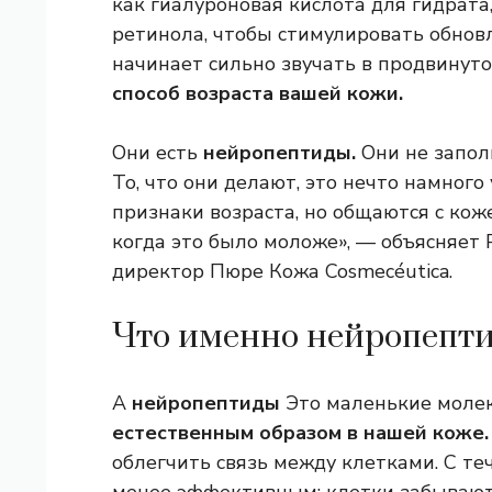
как гиалуроновая кислота для гидрата
ретинола, чтобы стимулировать обновл
начинает сильно звучать в продвинуто
способ возраста вашей кожи.
Они есть
нейропептиды.
Они не запол
То, что они делают, это нечто намного
признаки возраста, но общаются с кож
когда это было моложе», — объясняет 
директор
Пюре
Кожа Cosmecéutica.
Что именно нейропепт
А
нейропептиды
Это маленькие моле
естественным образом в нашей коже.
облегчить связь между клетками. С те