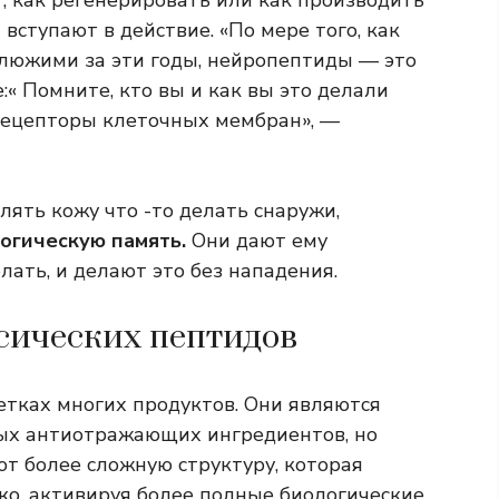
 как регенерировать или как производить
вступают в действие. «По мере того, как
клюжими за эти годы, нейропептиды — это
:« Помните, кто вы и как вы это делали
 рецепторы клеточных мембран», —
влять кожу что -то делать снаружи,
огическую память.
Они дают ему
лать, и делают это без нападения.
сических пептидов
етках многих продуктов. Они являются
мых антиотражающих ингредиентов, но
т более сложную структуру, которая
ко, активируя более полные биологические