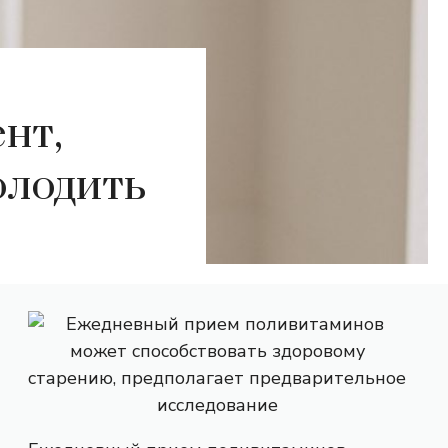
нт,
олодить