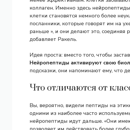
менее эффективным: клетки забывают,
коллаген. Именно здесь нейропептиды 
клетки становятся немного более неу
посланники, которые говорят им на ухе
раньше », и они делают это, соединяя
добавляет Ракель.
Идея проста: вместо того, чтобы заста
Нейропептиды активируют свою биол
подсказки, они напоминают ему, что де
Что отличаются от клас
Вы, вероятно, видели пептиды на этик
одними из наиболее часто используе
нейропептиды идут дальше. «Они имею
позволяет им действовать более глубо