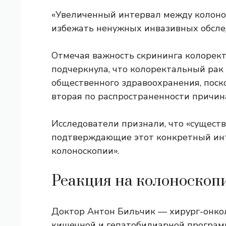
«Увеличенный интервал между колоно
избежать ненужных инвазивных обслед
Отмечая важность скрининга колорект
подчеркнула, что колоректальный рак
общественного здравоохранения, пос
вторая по распространенности причина
Исследователи признали, что «сущест
подтверждающие этот конкретный ин
колоноскопии».
Реакция на колоноскоп
Доктор Антон Бильчик — хирург-онкол
кишечной и гепатобилиарной програм