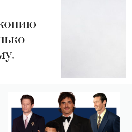
копию
лько
му.