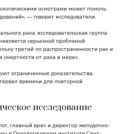
скопическими осмотрами может помочь
ований», — говорят исследователи.
ального рака, исследовательская группа
 «является серьезной проблемой
кольку
третий по распространенности рак
и
 смертности от рака в мире».
вуют ограниченные доказательства,
тервал времени для повторной
ическое исследование
ог, главный врач и директор желудочно-
мы в Онкологическом институте Сент-