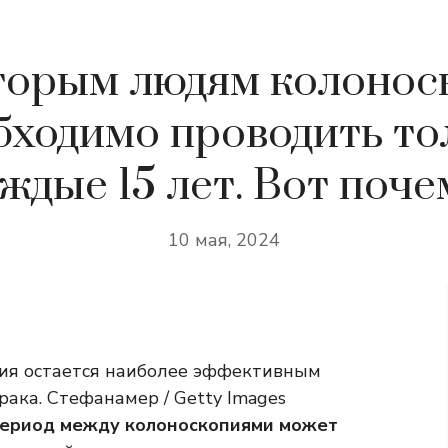
торым людям колонос
бходимо проводить то
ждые 15 лет. Вот поче
10 мая, 2024
пия остается наиболее эффективным
ака. Стефанамер / Getty Images
период между колоноскопиями может