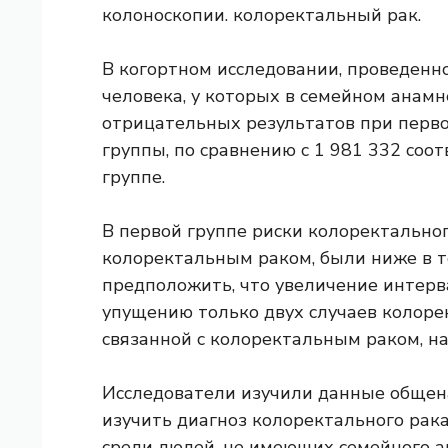
колоноскопии.
колоректальный рак
.
В когортном исследовании, проведенн
человека, у которых в семейном анамн
отрицательных результатов при перво
группы, по сравнению с 1 981 332 со
группе.
В первой группе риски колоректальног
колоректальным раком, были ниже в те
предположить, что увеличение интерва
упущению только двух случаев колорек
связанной с колоректальным раком, на
Исследователи изучили данные общен
изучить диагноз колоректального рака
среди людей, не имеющих семейного а