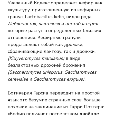
Указанный Кодекс определяет кефир как
«культуру, приготовленную из кефирных
гранул, Lactobacillus kefiri, видов рода
Лейконосток, лактококк и ацетобактерия
которые растут в определенных близких
отношениях. Кефирные гранулы
представляют собой как дрожжи,
сбраживающие лактозу, так и дрожжи.
(Kluyveromyces marxianus)
в виде
безлактозных дрожжей брожения
(Saccharomyces unisporus, Saccharomyces
cerevisiae
и
Saccharomyces exiguus).
Ботикария Гарсиа переводит на простой
язык это безумие странных слов, больше
похожих на заклинание из Гарри Поттера:
«Кефир получают посредством
двойное