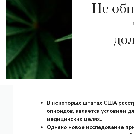
Не обн
до
В некоторых штатах США расстр
опиоидов, является условием д
медицинских целях.
.
Однако новое исследование при