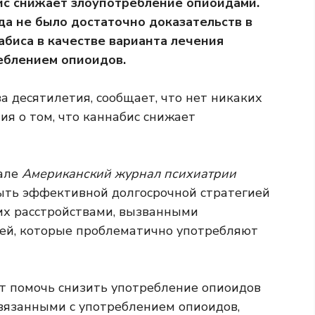
бис снижает злоупотребление опиоидами.
да не было достаточно доказательств в
биса в качестве варианта лечения
реблением опиоидов.
 десятилетия, сообщает, что нет никаких
я о том, что каннабис снижает
нале
Американский журнал психиатрии
быть эффективной долгосрочной стратегией
их расстройствами, вызванными
дей, которые проблематично употребляют
ет помочь снизить употребление опиоидов
связанными с употреблением опиоидов,