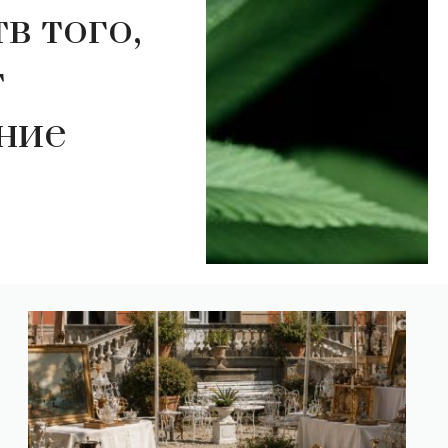
в того,
т
ние