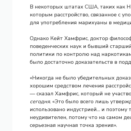
В некоторых штатах США, таких как Н
которым расстройство, связанное с уп
для употребления марихуаны в медици
Однако Кейт Хамфрис, доктор философ
поведенческих наук и бывший старши
политики по контролю над наркотиками
было достаточно доказательств в под
«Никогда не было убедительных доказа
хорошим средством лечения расстройс
— сказал Хамфрис, который не участв
сегодня
. «Это было всего лишь утверж
использовано индустрией… и поэтому т
неудивителен, потому что на самом де
серьезная научная точка зрения».