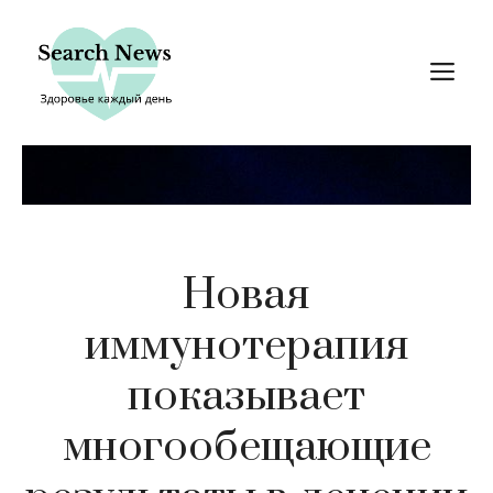
Перейти
к
М
содержимому
Новая
иммунотерапия
показывает
многообещающие