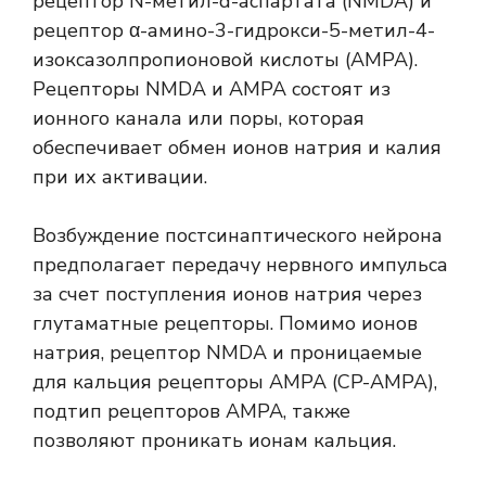
рецептор N-метил-d-аспартата (NMDA) и
рецептор α-амино-3-гидрокси-5-метил-4-
изоксазолпропионовой кислоты (АМРА).
Рецепторы NMDA и AMPA состоят из
ионного канала или поры, которая
обеспечивает обмен ионов натрия и калия
при их активации.
Возбуждение постсинаптического нейрона
предполагает передачу нервного импульса
за счет поступления ионов натрия через
глутаматные рецепторы. Помимо ионов
натрия, рецептор NMDA и проницаемые
для кальция рецепторы AMPA (CP-AMPA),
подтип рецепторов AMPA, также
позволяют проникать ионам кальция.