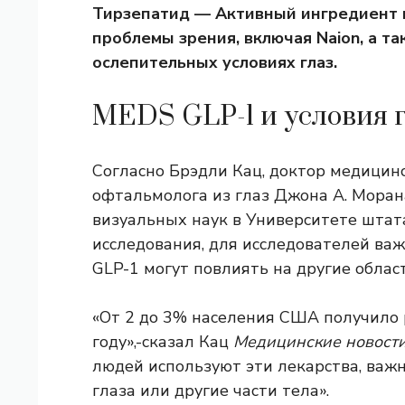
Тирзепатид
— Активный ингредиент в
проблемы зрения, включая Naion, а т
ослепительных условиях глаз.
MEDS GLP-1 и условия 
Согласно Брэдли Кац, доктор медицинс
офтальмолога из глаз Джона А. Мора
визуальных наук в Университете штат
исследования, для исследователей ва
GLP-1 могут повлиять на другие облас
«От 2 до 3% населения США получило р
году»,-сказал Кац
Медицинские новости
людей используют эти лекарства, важ
глаза или другие части тела».