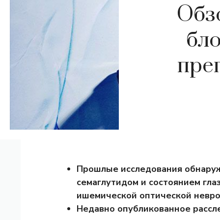
Обз
бло
пре
Прошлые исследования обнару
семаглутидом и состоянием гл
ишемической оптической невро
Недавно опубликованное рассл