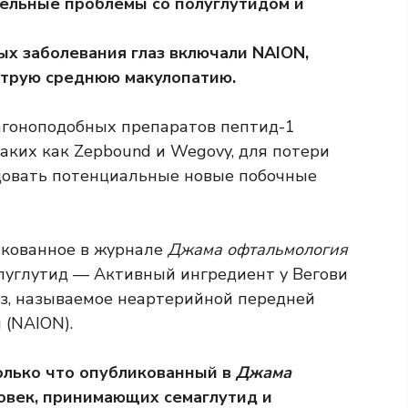
ельные проблемы со полуглутидом и
х заболевания глаз включали NAION,
струю среднюю макулопатию.
агоноподобных препаратов пептид-1
таких как Zepbound и Wegovy, для потери
едовать потенциальные новые побочные
икованное в журнале
Джама офтальмология
луглутид
— Активный ингредиент у Вегови
аз, называемое неартерийной передней
 (NAION).
олько что опубликованный в
Джама
овек, принимающих семаглутид и