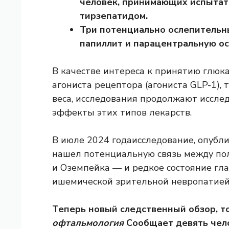
человек, принимающих испытат
тирзепатидом.
Три потенциально ослепительны
папиллит и парацентральную о
В качестве интереса к принятию глюк
агониста рецептора (агониста GLP-1), 
веса, исследования продолжают иссл
эффекты этих типов лекарств.
В июле 2024 года
исследование, опубл
нашел потенциальную связь между
по
и Оземпейка — и редкое состояние гл
ишемической зрительной невропатией
Теперь новый следственный обзор, т
офтальмология
Сообщает девять чел