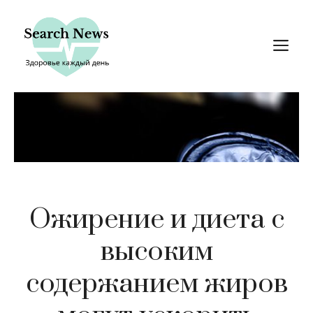
Перейти
к
М
содержимому
Ожирение и диета с
высоким
содержанием жиров