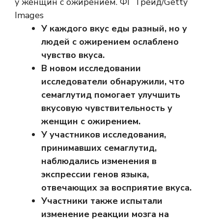
у женщин с ожирением. ФГ Трейд/Getty
Images
У каждого вкус еды разный, но
у
людей с ожирением ослаблено
чувство вкуса.
В новом исследовании
исследователи обнаружили, что
семаглутид помогает улучшить
вкусовую чувствительность у
женщин с ожирением.
У участников исследования,
принимавших семаглутид,
наблюдались изменения в
экспрессии генов языка,
отвечающих за восприятие вкуса.
Участники также испытали
изменение реакции мозга на