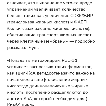
означает, что выполнение чего-то вроде
упражнений увеличивает количество
белков, таких как увеличение
CD36/ЖИР
(транслоказа жирных кислот) и
ФАБП
(белки, связывающие жирные кислоты),
облегчающие транспорт жирных кислот
через клеточные мембраны», — подробно
рассказал Чунг.
«Попадая в митохондрии, PGC-1α
усиливает экспрессию таких ферментов,
как
ацил-КоА дегидрогеназа
что важно на
начальном этапе
β-окисление жирных
кислот
где длинноцепочечные жирные
кислоты постепенно расщепляются до
ацетил-КоА, который необходим для (
Кребс) цикл
».