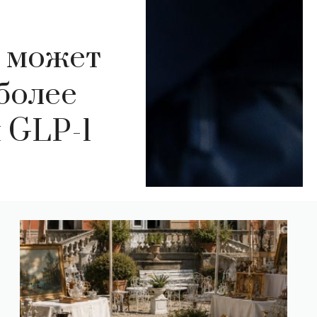
а может
более
 GLP-1