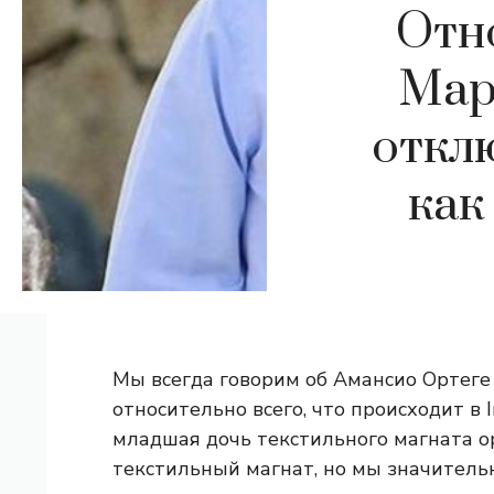
Отн
Мар
откл
как
Мы всегда говорим об Амансио Ортеге 
относительно всего, что происходит в In
младшая дочь текстильного магната о
текстильный магнат, но мы значител