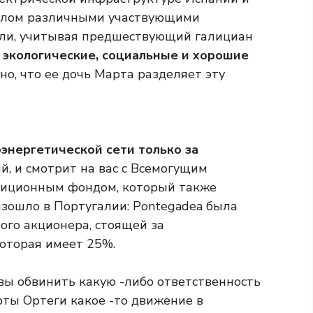
целом различными участвующими
яли, учитывая предшествующий галициан
 экологические, социальные и хорошие
о, что ее дочь Марта разделяет эту
энергетической сети только за
, и смотрит на вас с Всемогущим
тиционным фондом, который также
изошло в Португалии: Pontegadea была
ного акционера, стоящей за
которая имеет 25%.
вы обвинить какую -либо ответственность
ты Ортеги какое -то движение в