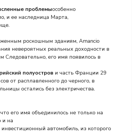
численные проблемы
особенно
о, и ее наследница Марта,
еще.
ложенным роскошным зданиям, Amancio
ания невероятных реальных доходности в
м Следовательно, его имя появилось в
ерийский полуостров
и часть Франции 29
сов от расплавленного до черного, в
льницы остались без электричества.
 что его имя объединилось не только на
 и на
 инвестиционный автомобиль, из которого