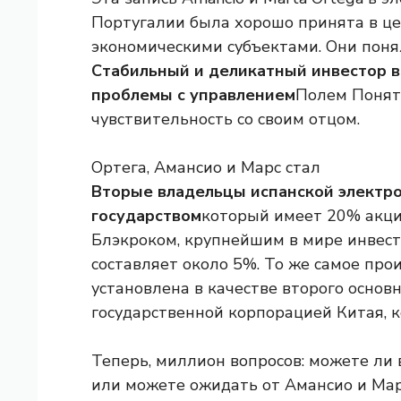
Португалии была хорошо принята в 
экономическими субъектами. Они пон
Стабильный и деликатный инвестор в
проблемы с управлением
Полем Понятн
чувствительность со своим отцом.
Ортега, Амансио и Марс стал
Вторые владельцы испанской электро
государством
который имеет 20% акций
Блэкроком, крупнейшим в мире инвес
составляет около 5%. То же самое про
установлена ​​в качестве второго основ
государственной корпорацией Китая, 
Теперь, миллион вопросов: можете ли 
или можете ожидать от Амансио и Мар