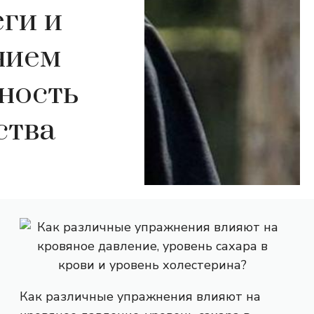
ги и
нием
ность
ства
Как различные упражнения влияют на