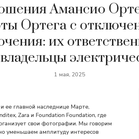
ошения Амансио Орте
ты Ортега с отключе
ючения: их ответствен
 владельцы электриче
1 мая, 2025
и ее главной наследнице Марте,
ditex, Zara и Foundation Foundation, где
рганизует свои фотографии. Мы говорим
ьно уменьшаем амплитуду интересов