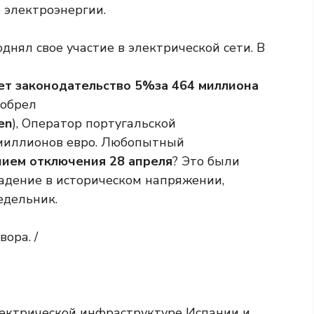
е электроэнергии.
днял свое участие в электрической сети. В
ет законодательство 5%за 464 миллиона
иобрел
en
), Оператор португальской
 миллионов евро. Любопытный
нием отключения 28 апреля
? Это были
падение в историческом напряжении,
едельник.
вора. /
электрической инфраструктуре Испании и