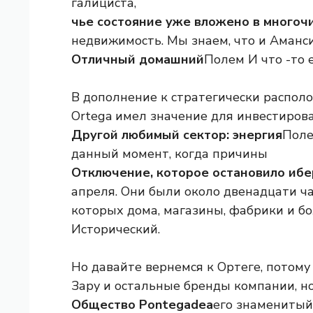
галициста,
чье состояние уже вложено в много
недвижимость. Мы знаем, что и Аманси
Отличный домашний
Полем И что -то 
В дополнение к стратегически распо
Ortega имел значение для инвестиров
Другой любимый сектор: энергия
Поле
данный момент, когда причины
Отключение, которое остановило иб
апреля. Они были около двенадцати ча
которых дома, магазины, фабрики и бо
Исторический.
Но давайте вернемся к Ортеге, потому
Зару и остальные бренды компании, но
Общество Pontegadea
его знаменитый