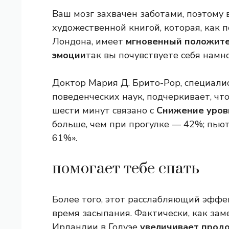
Ваш мозг захвачен заботами, поэтому 
художественной книгой, которая, ка
Лондона, имеет
мгновенный положите
эмоции
так вы почувствуете себя намно
Доктор Мария Д. Брито-Рор, специалис
поведенческих наук, подчеркивает, что
шести минут связано с
Снижение уров
больше, чем при прогулке — 42%; пью
61%».
помогает тебе спать
Более того, этот расслабляющий эффе
время засыпания. Фактически, как за
Ирландии в Голуэе
увеличивает прод