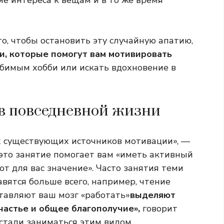
ие интереса к вещам и в то же время
то, чтобы остановить эту случайную апатию,
и, которые помогут вам мотивировать
бимым хобби или искать вдохновение в
 в повседневной жизни
 существующих источников мотивации», —
 это занятие помогает вам «иметь активный
ют для вас значение». Часто занятия теми
вятся больше всего, например, чтение
ставляют ваш мозг «работать»
выделяют
частье и общее благополучие»,
говорит
рестали заниматься этим видом