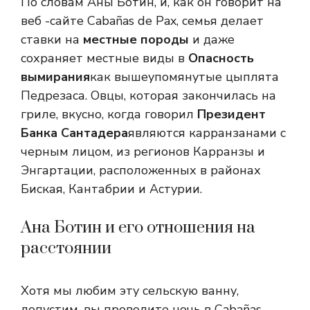
По словам Аны Ботин, и, как он говорит на
веб -сайте Cabañas de Pax, семья делает
ставки на
местные породы
и даже
сохраняет местные виды в
Опасность
вымирания
как вышеупомянутые цыплята
Педрезаса. Овцы, которая закончилась на
гриле, вкусно, когда говорил
Президент
Банка Сантадера
являются карранзанами с
черным лицом, из регионов Карранзы и
Энгартации, расположенных в районах
Биская, Кантабрии и Астурии.
Ана Ботин и его отношения на
расстоянии
Хотя мы любим эту сельскую ванну,
допустим, вы проводите ночь в Cabañas