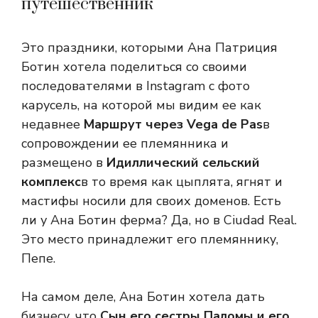
путешественник
Это праздники, которыми Ана Патриция
Ботин хотела поделиться со своими
последователями в Instagram с фото
карусель, на которой мы видим ее как
недавнее
Маршрут через Vega de Pas
в
сопровождении ее племянника и
размещено в
Идиллический сельский
комплекс
в то время как цыплята, ягнят и
мастифы носили для своих доменов. Есть
ли у Ана Ботин ферма? Да, но в Ciudad Real.
Это место принадлежит его племяннику,
Пепе.
На самом деле, Ана Ботин хотела дать
бизнесу, что
Сын его сестры Паломы и его