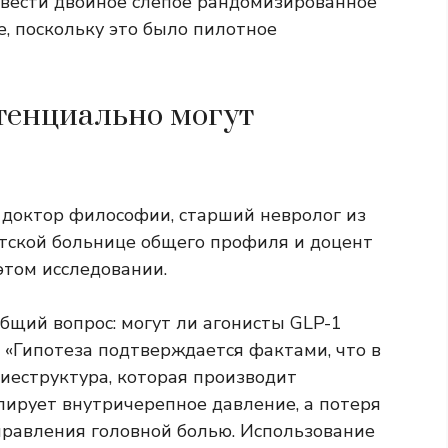
овести двойное слепое рандомизированное
, поскольку это было пилотное
отенциально могут
 доктор философии, старший невролог из
тской больнице общего профиля и доцент
этом исследовании.
бщий вопрос: могут ли агонисты GLP-1
. «Гипотеза подтверждается фактами, что в
ние
структура, которая производит
лирует внутричерепное давление, а потеря
равления головной болью. Использование