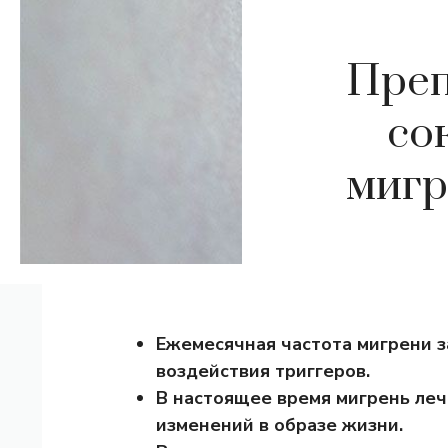
Преп
со
мигр
Ежемесячная частота мигрени з
воздействия триггеров.
В настоящее время мигрень леч
изменений в образе жизни.