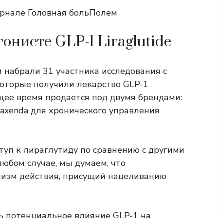
урнале
Головная боль
Полем
онисте GLP-1 Liraglutide
 набрали 31 участника исследования с
оторые получили лекарство GLP-1
ящее время продается под двумя брендами:
 Saxenda для хронического управления
туп к лираглутиду по сравнению с другими
любом случае, мы думаем, что
изм действия, присущий нацеливанию
ть потенциальное влияние GLP-1 на