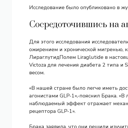
Исследование было опубликовано в ж
Сосредоточившись на аг
Для этого исследования исследователи
ожирением и хронической мигренью, к
Лираглутид
Полем Liraglutide в насто
Victoza для лечения диабета 2 типа и
весом.
«В нашей стране было легче иметь дос
агонистами GLP-1»,-пояснил Брака. «В 
наблюдаемый эффект отражает механ
рецептора GLP-1».
Брака заявила, что они решили изучи