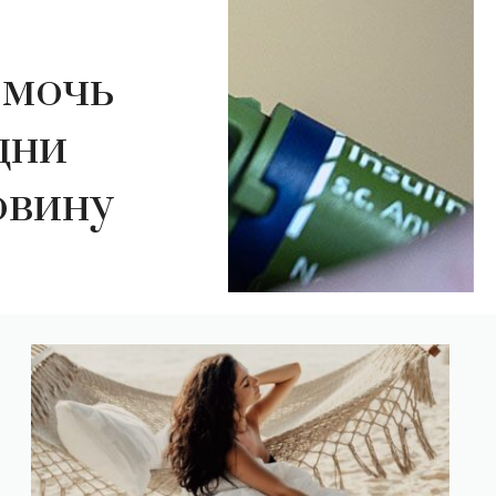
омочь
дни
овину