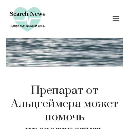
Перейти
к
М
содержимому
Препарат от
Альцгеймера может
помочь