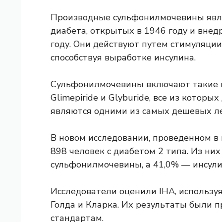
Производные сульфонилмочевины явля
диабета, открытых в 1946 году и внед
году. Они действуют путем стимуляци
способствуя выработке инсулина.
Сульфонилмочевины включают такие преп
Glimepiride и Glyburide, все из котор
являются одними из самых дешевых ле
В новом исследовании, проведенном в 
898 человек с диабетом 2 типа. Из н
сульфонилмочевины, а 41,0% — инсули
Исследователи оценили IHA, использу
Голда и Кларка. Их результаты были 
стандартам.