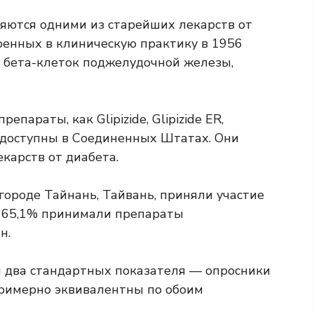
ются одними из старейших лекарств от
ренных в клиническую практику в 1956
и бета-клеток поджелудочной железы,
араты, как Glipizide, Glipizide ER,
ых доступны в Соединенных Штатах. Они
карств от диабета.
городе Тайнань, Тайвань, приняли участие
их 65,1% принимали препараты
н.
я два стандартных показателя — опросники
примерно эквивалентны по обоим